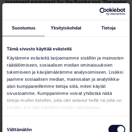
treatment equipment for the Bomba spa. The water
treatment system utilizes ultrafiltration technology.
Our delivery also included an experience shower
with a customized soundscape, an IceCube cold
Suostumus
Yksityiskohdat
Tietoja
pool, indoor and outdoor whirlpools and a snake
themed water feature.
Tämä sivusto käyttää evästeitä
For the locker rooms, we supplied and installed an
Käytämme evästeitä tarjoamamme sisällön ja mainosten
access control system and durable HPL lockers with
räätälöimiseen, sosiaalisen median ominaisuuksien
electronic locking. The lockers were finished with
tukemiseen ja kävijämäärämme analysoimiseen. Lisäksi
custom picture selected by the architect.
jaamme sosiaalisen median, mainosalan ja analytiikka-
alan kumppaneillemme tietoja siitä, miten käytät
sivustoamme. Kumppanimme voivat yhdistää näitä
Photo gallery
tietoja muihin tietoihin, joita olet antanut heille tai joita on
kerätty, kun olet käyttänyt heidän palvelujaan.
Suostumuksen
Välttämätön
valinta