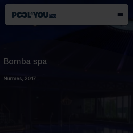
Skip
to
Front
content
page
Bomba spa
Nurmes, 2017