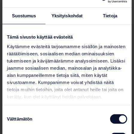
Center, using sand filtration. The installation
included five independent water treatment units
Suostumus
Yksityiskohdat
Tietoja
serving a 50-meter Olympic-size pool, a
multipurpose pool, a teaching and paddling pool, a
whirlpool and cold plunge pool. The pool equipment
Tämä sivusto käyttää evästeitä
package included duplex stainless steel handrails
(1.4432), pool windows, Hexagone pool robot, Splash
Käytämme evästeitä tarjoamamme sisällön ja mainosten
pool lift, and lane line traps.
räätälöimiseen, sosiaalisen median ominaisuuksien
tukemiseen ja kävijämäärämme analysoimiseen. Lisäksi
jaamme sosiaalisen median, mainosalan ja analytiikka-
alan kumppaneillemme tietoja siitä, miten käytät
Photo gallery
sivustoamme. Kumppanimme voivat yhdistää näitä
tietoja muihin tietoihin, joita olet antanut heille tai joita on
kerätty, kun olet käyttänyt heidän palvelujaan.
Suostumuksen
Välttämätön
valinta