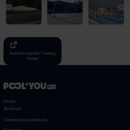
Kuortane Olympic Training
Center
(Opens
a
new
tab)
Home
About us
Commercial products
Services