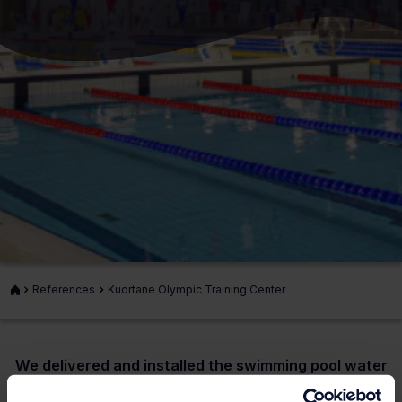
Front
References
Kuortane Olympic Training Center
page
We delivered and installed the swimming pool water
treatment system at Kuortane Olympic Training