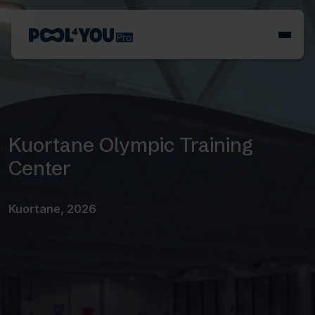
Skip
to
Front
content
page
Kuortane Olympic Training
Center
Kuortane, 2026