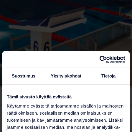
Suostumus
Yksityiskohdat
Tietoja
Front
References
Leppävaara swimming hall
Tämä sivusto käyttää evästeitä
page
Käytämme evästeitä tarjoamamme sisällön ja mainosten
räätälöimiseen, sosiaalisen median ominaisuuksien
Leppävaara swimming hall features both indoor and
tukemiseen ja kävijämäärämme analysoimiseen. Lisäksi
outdoor pools. We provided the water treatment
jaamme sosiaalisen median, mainosalan ja analytiikka-