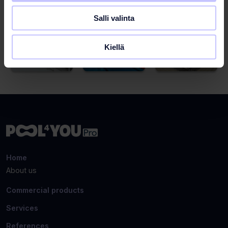
Salli valinta
Kiellä
Home
About us
Commercial products
Services
References