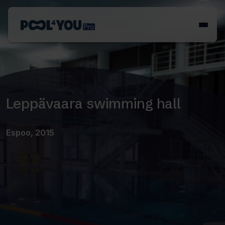
Skip
to
Front
content
page
Leppävaara swimming hall
Espoo, 2015