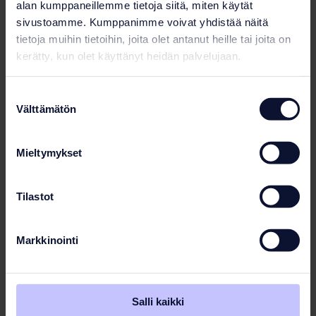
design and the supply and installation of the
alan kumppaneillemme tietoja siitä, miten käytät
specialized water treatment equipment.
sivustoamme. Kumppanimme voivat yhdistää näitä
tietoja muihin tietoihin, joita olet antanut heille tai joita on
kerätty, kun olet käyttänyt heidän palvelujaan.
Photo gallery
Suostumuksen
Välttämätön
valinta
Mieltymykset
Tilastot
Markkinointi
Salli kaikki