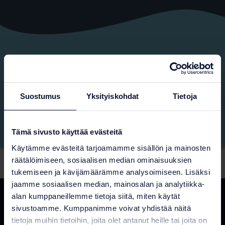
Suostumus
Yksityiskohdat
Tietoja
Tämä sivusto käyttää evästeitä
Käytämme evästeitä tarjoamamme sisällön ja mainosten
räätälöimiseen, sosiaalisen median ominaisuuksien
Etusivu
Palvelut
Asennus ja urakointi
tukemiseen ja kävijämäärämme analysoimiseen. Lisäksi
jaamme sosiaalisen median, mainosalan ja analytiikka-
alan kumppaneillemme tietoja siitä, miten käytät
sivustoamme. Kumppanimme voivat yhdistää näitä
tietoja muihin tietoihin, joita olet antanut heille tai joita on