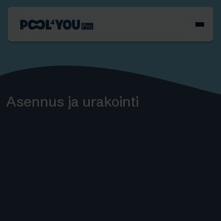
Siirry
sisältöön
Etusivu
Asennus ja urakointi