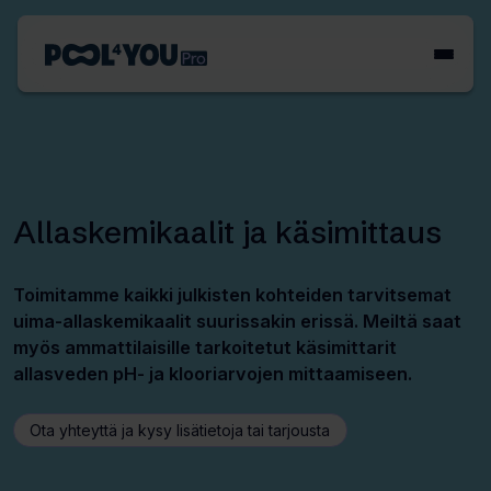
Siirry
sisältöön
Etusivu
Allaskemikaalit ja käsimittaus
Toimitamme kaikki julkisten kohteiden tarvitsemat
uima-allaskemikaalit suurissakin erissä. Meiltä saat
myös ammattilaisille tarkoitetut käsimittarit
allasveden pH- ja klooriarvojen mittaamiseen.
Ota yhteyttä ja kysy lisätietoja tai tarjousta