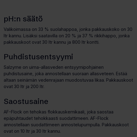
pH:n säätö
Valikoimassa on 33 % suolahappoa, jonka pakkauskoko on 30
ltr kannu. Lisäksi saatavilla on 20 % ja 37 % rikkihappo, jonka
pakkauskoot ovat 30 ltr kannu ja 800 ltr kontti.
Puhdistusentsyymi
Salzyme on uima-allasveden entsyymipohjainen
puhdistusaine, joka annostellaan suoraan allasveteen. Estää
altaan seinämän vedenrajaan muodostuvaa likaa. Pakkauskoot
ovat 30 ltr ja 200 ltr.
Saostusaine
AF-Flock on tehokas flokkauskemikaali, joka saostaa
epäpuhtaudet tehokkaasti suodattimeen. AF-Flock
annostellaan suodattimeen annostelupumpulla. Pakkauskoot
ovat on 10 ltr ja 30 ltr kannu.