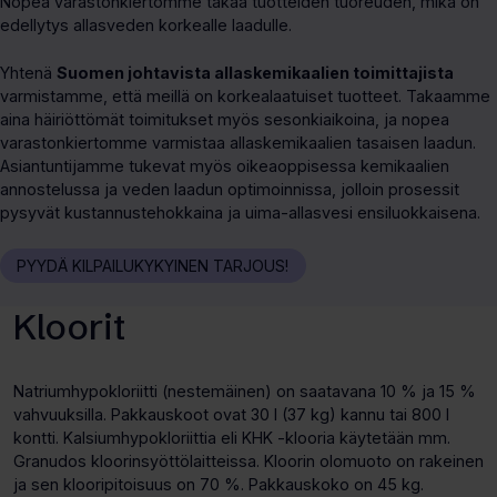
Nopea varastonkiertomme takaa tuotteiden tuoreuden, mikä on
edellytys allasveden korkealle laadulle.
Yhtenä
Suomen johtavista allaskemikaalien toimittajista
varmistamme, että meillä on korkealaatuiset tuotteet. Takaamme
aina häiriöttömät toimitukset myös sesonkiaikoina, ja nopea
varastonkiertomme varmistaa allaskemikaalien tasaisen laadun.
Asiantuntijamme tukevat myös oikeaoppisessa kemikaalien
annostelussa ja veden laadun optimoinnissa, jolloin prosessit
pysyvät kustannustehokkaina ja uima-allasvesi ensiluokkaisena.
PYYDÄ KILPAILUKYKYINEN TARJOUS!
Kloorit
Natriumhypokloriitti (nestemäinen) on saatavana 10 % ja 15 %
vahvuuksilla. Pakkauskoot ovat 30 l (37 kg) kannu tai 800 l
kontti. Kalsiumhypokloriittia eli KHK -klooria käytetään mm.
Granudos kloorinsyöttölaitteissa. Kloorin olomuoto on rakeinen
ja sen klooripitoisuus on 70 %. Pakkauskoko on 45 kg.