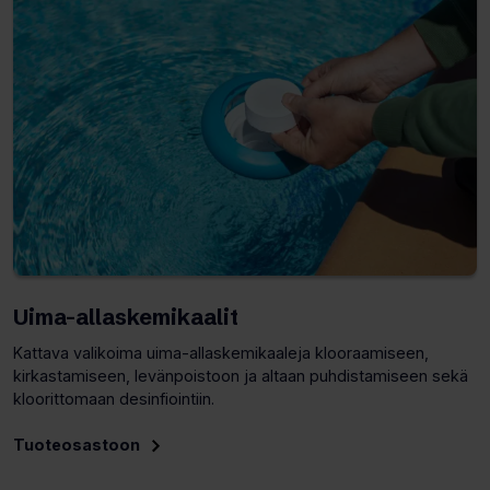
Uima-allaskemikaalit
Kattava valikoima uima-allaskemikaaleja klooraamiseen,
kirkastamiseen, levänpoistoon ja altaan puhdistamiseen sekä
kloorittomaan desinfiointiin.
Tuoteosastoon
(Avaa
toisen