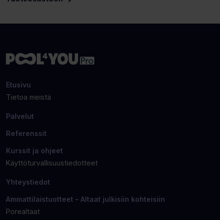
(Avaa
toisen
sivuston
uudelle
välilehdelle)
Etusivu
Tietoa meistä
Palvelut
Referenssit
Kurssit ja ohjeet
Käyttöturvallisuustiedotteet
Yhteystiedot
Ammattilaistuotteet – Altaat julkisiin kohteisiin
Porealtaat