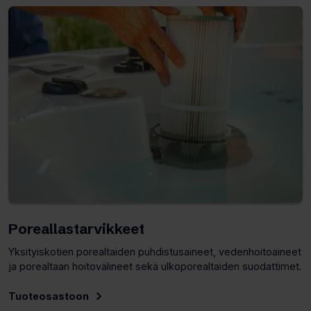
sivuston
uudelle
välilehdelle)
Poreallastarvikkeet
Yksityiskotien porealtaiden puhdistusaineet, vedenhoitoaineet
ja porealtaan hoitovälineet sekä ulkoporealtaiden suodattimet.
Tuoteosastoon
(Avaa