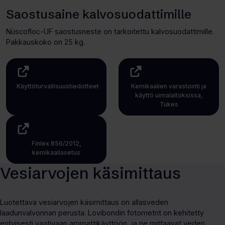
Saostusaine kalvosuodattimille
Nüscofloc-UF saostusneste on tarkoitettu kalvosuodattimille.
Pakkauskoko on 25 kg.
Käyttöturvallisuustiedotteet
Kemikaalien varastointi ja
(Avaa
käyttö uimalaitoksissa,
Tukes
uuden
(Avaa
välilehden)
uuden
välilehden)
Finlex 856/2012,
kemikaaliasetus
(Avaa
Vesiarvojen käsimittaus
uuden
välilehden)
Luotettava vesiarvojen käsimittaus on allasveden
laadunvalvonnan perusta. Lovibondin fotometrit on kehitetty
erityisesti vaativaan ammattikäyttöön, ja ne mittaavat veden