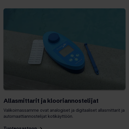
toisen
sivuston
uudelle
välilehdelle)
Allasmittarit ja klooriannostelijat
Valikoimassamme ovat analogiset ja digitaaliset allasmittarit ja
automaattiannostelijat kotikäyttöön.
Tuoteosastoon