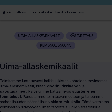
Etusivu
Ammattilaistuotteet
Allaskemikaalit ja käsimittaus
UIMA-ALLASKEMIKAALIT
KÄSIMITTAUS
(Siirtyy
KEMIKAALIKAAPPI
sivulla
toiseen
osioon)
Uima-allaskemikaalit
Toimitamme luotettavasti kaikki julkisten kohteiden tarvitsemat
uima-allaskemikaalit, kuten
kloorin
,
rikkihapon
ja
saostusaineet
. Palvelumme kattaa myös
suurten erien
toimitukset
. Panostamme toimitusvarmuuteen ja tarjoamme
mahdollisuuden säännöllisiin
vakiotoimituksiin
. Tämä varmistaa
kemikaalien riittävyyden ilman tarvetta suurille varastotiloille.