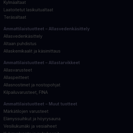
Kylmäaltaat
Laatoitetut lasikuitualtaat
Teräsaltaat
Ammattilaistuotteet – Allasvedenkäsittely
Allasvedenkäsittely
Altaan puhdistus
Allaskemikaalit ja käsimittaus
Ammattilaistuotteet – Allastarvikkeet
Allasvarusteet
Allaspeitteet
Allasnostimet ja nostopohjat
Kilpailuvarusteet, FINA
Ammattilaistuotteet – Muut tuotteet
Märkätilojen varusteet
Elämyssuihkut ja höyrysauna
Vesiliukumäki ja vesiaiheet