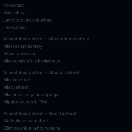
Porealtaat
Kylmäaltaat
Laatoitetut lasikuitualtaat
Teräsaltaat
Ammattilaistuotteet – Allasvedenkäsittely
Allasvedenkäsittely
Altaan puhdistus
Allaskemikaalit ja käsimittaus
Ammattilaistuotteet – Allastarvikkeet
Allasvarusteet
Allaspeitteet
Allasnostimet ja nostopohjat
Kilpailuvarusteet, FINA
Ammattilaistuotteet – Muut tuotteet
Märkätilojen varusteet
Elämyssuihkut ja höyrysauna