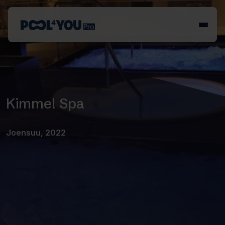
Skip
to
Front
content
page
Kimmel Spa
Joensuu, 2022