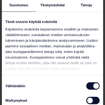
Hotel Kimmel in the center of Joensuu. Our delivery
Suostumus
Yksityiskohdat
Tietoja
also included a P4Y Rondo cold plunge pool with its
associated technology, an experience shower,
steam room equipment, and a pool lift to improve
Tämä sivusto käyttää evästeitä
accessibility.
Käytämme evästeitä tarjoamamme sisällön ja mainosten
räätälöimiseen, sosiaalisen median ominaisuuksien
tukemiseen ja kävijämäärämme analysoimiseen. Lisäksi
Photo gallery
jaamme sosiaalisen median, mainosalan ja analytiikka-
alan kumppaneillemme tietoja siitä, miten käytät
sivustoamme. Kumppanimme voivat yhdistää näitä
tietoja muihin tietoihin, joita olet antanut heille tai joita on
kerätty, kun olet käyttänyt heidän palvelujaan.
Suostumuksen
Välttämätön
valinta
Mieltymykset