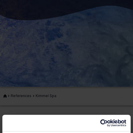
Front
References
Kimmel Spa
page
We implemented the water treatment system for the
luxurious Kimmel Spa located at the Original Sokos