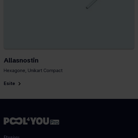
Allasnostin
Hexagone, Unikart Compact
Esite
(Avaa
uuden
välilehden)
Etusivu