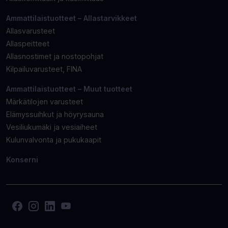
Ammattilaistuotteet – Allastarvikkeet
Allasvarusteet
Allaspeitteet
Allasnostimet ja nostopohjat
Kilpailuvarusteet, FINA
Ammattilaistuotteet – Muut tuotteet
Märkätilojen varusteet
Elämyssuihkut ja höyrysauna
Vesiliukumäki ja vesiaiheet
Kulunvalvonta ja pukukaapit
Konserni
Facebook
(Avaa
Instagram
(Avaa
LinkedIn
(Avaa
YouTube
(Avaa
toisen
toisen
toisen
toisen
sivuston
sivuston
sivuston
sivuston