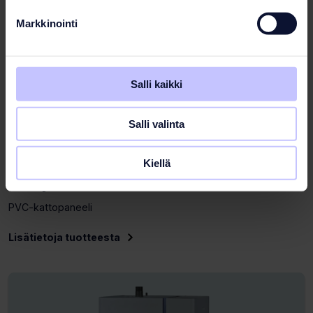
Markkinointi
Salli kaikki
Salli valinta
Kiellä
Elämyssuihku
PVC-kattopaneeli
Lisätietoja tuotteesta