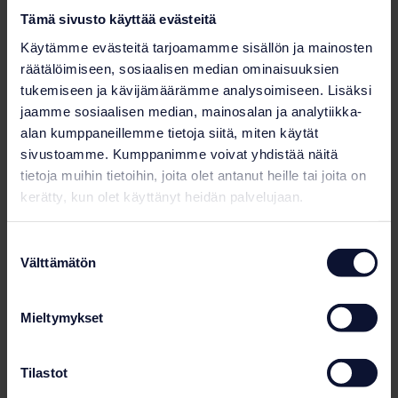
Tämä sivusto käyttää evästeitä
Käytämme evästeitä tarjoamamme sisällön ja mainosten
räätälöimiseen, sosiaalisen median ominaisuuksien
tukemiseen ja kävijämäärämme analysoimiseen. Lisäksi
jaamme sosiaalisen median, mainosalan ja analytiikka-
alan kumppaneillemme tietoja siitä, miten käytät
sivustoamme. Kumppanimme voivat yhdistää näitä
tietoja muihin tietoihin, joita olet antanut heille tai joita on
kerätty, kun olet käyttänyt heidän palvelujaan.
Kylmäallas
P4Y Rondo
Suostumuksen
Välttämätön
valinta
Lisätietoja tuotteesta
Mieltymykset
Tilastot