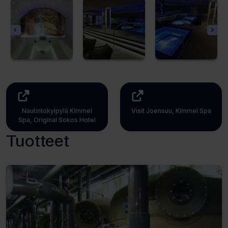
Nautintokylpylä Kimmel
Visit Joensuu, Kimmel Spa
Spa, Original Sokos Hotel
(Avaa
(Avaa
uuden
Tuotteet
uuden
välilehden)
välilehden)