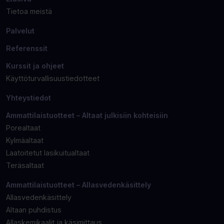
Tietoa meistä
Palvelut
Referenssit
Kurssit ja ohjeet
Käyttöturvallisuustiedotteet
Yhteystiedot
Ammattilaistuotteet – Altaat julkisiin kohteisiin
Porealtaat
Kylmäaltaat
Laatoitetut lasikuitualtaat
Teräsaltaat
Ammattilaistuotteet – Allasvedenkäsittely
Allasvedenkäsittely
Altaan puhdistus
Allaskemikaalit ja käsimittaus