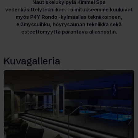
Nautiskelukylpylä Kimmel Spa
vedenkäsittelytekniikan. Toimitukseemme kuuluivat
myös P4Y Rondo -kylmäallas tekniikoineen,
elämyssuihku, höyrysaunan tekniikka sekä
esteettömyyttä parantava allasnostin.
Kuvagalleria