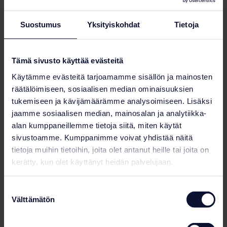
Hiekkasuodatus
Lisätietoja
Suostumus
Yksityiskohdat
Tietoja
Tämä sivusto käyttää evästeitä
Käytämme evästeitä tarjoamamme sisällön ja mainosten
räätälöimiseen, sosiaalisen median ominaisuuksien
tukemiseen ja kävijämäärämme analysoimiseen. Lisäksi
jaamme sosiaalisen median, mainosalan ja analytiikka-
alan kumppaneillemme tietoja siitä, miten käytät
sivustoamme. Kumppanimme voivat yhdistää näitä
tietoja muihin tietoihin, joita olet antanut heille tai joita on
kerätty, kun olet käyttänyt heidän palvelujaan.
Suostumuksen
Välttämätön
valinta