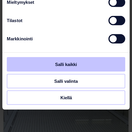
Mieltymykset
Tilastot
Teräsallas
Markkinointi
Erikoismitoitetut käsikaiteet
Lisätietoja tuotteesta
Salli kaikki
Salli valinta
Kiellä