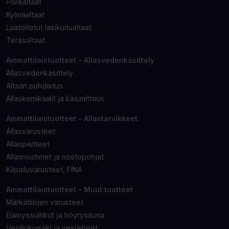
Porealtaat
Kylmäaltaat
Laatoitetut lasikuitualtaat
Teräsaltaat
Ammattilaistuotteet – Allasvedenkäsittely
Allasvedenkäsittely
Altaan puhdistus
Allaskemikaalit ja käsimittaus
Ammattilaistuotteet – Allastarvikkeet
Allasvarusteet
Allaspeitteet
Allasnostimet ja nostopohjat
Kilpailuvarusteet, FINA
Ammattilaistuotteet – Muut tuotteet
Märkätilojen varusteet
Elämyssuihkut ja höyrysauna
Vesiliukumäki ja vesiaiheet