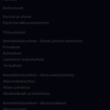
Referenssit
Kurssit ja ohjeet
Käyttöturvallisuustiedotteet
Yhteystiedot
Ammattilaistuotteet – Altaat julkisiin kohteisiin
Porealtaat
Kylmäaltaat
Laatoitetut lasikuitualtaat
Teräsaltaat
Ammattilaistuotteet – Allasvedenkäsittely
Allasvedenkäsittely
Altaan puhdistus
Allaskemikaalit ja käsimittaus
Ammattilaistuotteet – Allastarvikkeet
Allasvarusteet