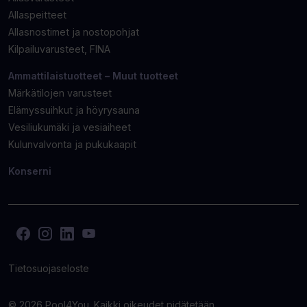
Allaspeitteet
Allasnostimet ja nostopohjat
Kilpailuvarusteet, FINA
Ammattilaistuotteet – Muut tuotteet
Märkätilojen varusteet
Elämyssuihkut ja höyrysauna
Vesiliukumäki ja vesiaiheet
Kulunvalvonta ja pukukaapit
Konserni
Facebook
(Avaa
Instagram
(Avaa
LinkedIn
(Avaa
YouTube
(Avaa
toisen
toisen
toisen
toisen
sivuston
sivuston
sivuston
sivuston
Tietosuojaseloste
uudelle
uudelle
uudelle
uudelle
välilehdelle)
välilehdelle)
välilehdelle)
välilehdelle)
© 2026
Pool4You. Kaikki oikeudet pidätetään.