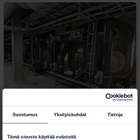
Vedenkäsittely
Hiekkasuodatus
Suostumus
Yksityiskohdat
Tietoja
Lisätietoja tuotteista
Tämä sivusto käyttää evästeitä