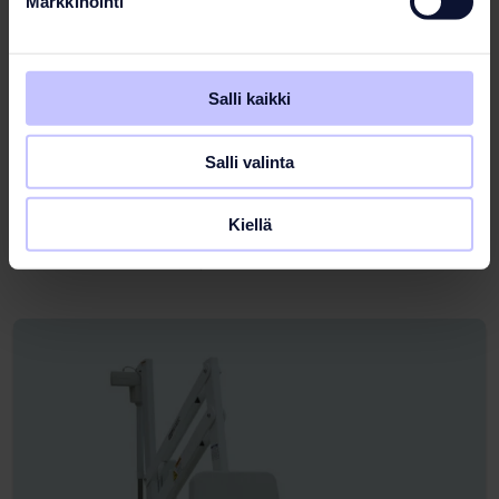
Markkinointi
Salli kaikki
Salli valinta
Huuhteluveden talteenotto
Käänteisomoosilaite
Kiellä
Lisätietoa tuotteesta