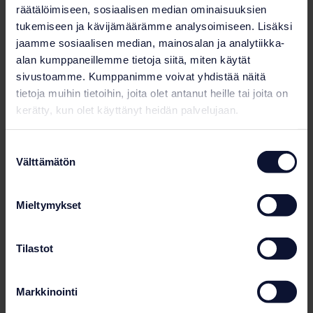
räätälöimiseen, sosiaalisen median ominaisuuksien
Lisätietoja tuotteista
tukemiseen ja kävijämäärämme analysoimiseen. Lisäksi
jaamme sosiaalisen median, mainosalan ja analytiikka-
alan kumppaneillemme tietoja siitä, miten käytät
sivustoamme. Kumppanimme voivat yhdistää näitä
tietoja muihin tietoihin, joita olet antanut heille tai joita on
kerätty, kun olet käyttänyt heidän palvelujaan.
Suostumuksen
Välttämätön
valinta
Mieltymykset
Tilastot
Allasnostin
Markkinointi
Poolpod 2.0