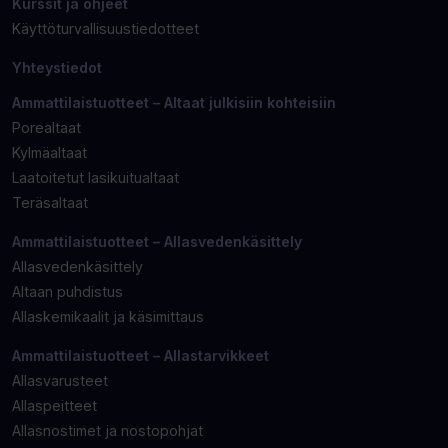
Kurssit ja ohjeet
Käyttöturvallisuustiedotteet
Yhteystiedot
Ammattilaistuotteet – Altaat julkisiin kohteisiin
Porealtaat
Kylmäaltaat
Laatoitetut lasikuitualtaat
Teräsaltaat
Ammattilaistuotteet – Allasvedenkäsittely
Allasvedenkäsittely
Altaan puhdistus
Allaskemikaalit ja käsimittaus
Ammattilaistuotteet – Allastarvikkeet
Allasvarusteet
Allaspeitteet
Allasnostimet ja nostopohjat