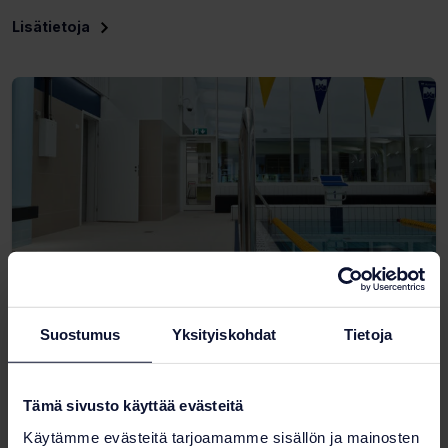
Lisätietoja
Suostumus
Yksityiskohdat
Tietoja
Kisavarusteet
Tämä sivusto käyttää evästeitä
Merkkisarjat, lähtökorokkeet, rataköysiluukut
Käytämme evästeitä tarjoamamme sisällön ja mainosten