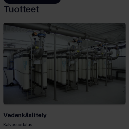
(Avaa
Tuotteet
uuden
välilehden)
Vedenkäsittely
Kalvosuodatus