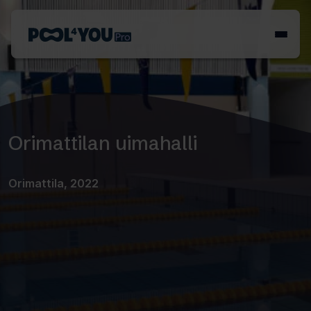
Siirry
sisältöön
Etusivu
Orimattilan uimahalli
Orimattila, 2022