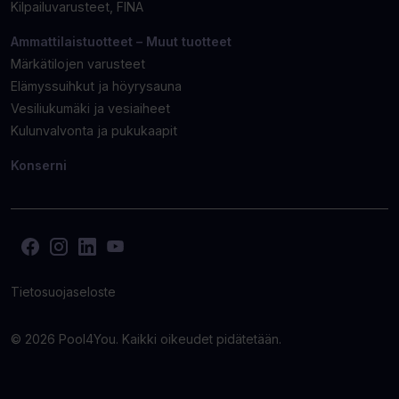
Kilpailuvarusteet, FINA
Ammattilaistuotteet – Muut tuotteet
Märkätilojen varusteet
Elämyssuihkut ja höyrysauna
Vesiliukumäki ja vesiaiheet
Kulunvalvonta ja pukukaapit
Konserni
Facebook
(Avaa
Instagram
(Avaa
LinkedIn
(Avaa
YouTube
(Avaa
toisen
toisen
toisen
toisen
sivuston
sivuston
sivuston
sivuston
Tietosuojaseloste
uudelle
uudelle
uudelle
uudelle
välilehdelle)
välilehdelle)
välilehdelle)
välilehdelle)
© 2026
Pool4You. Kaikki oikeudet pidätetään.