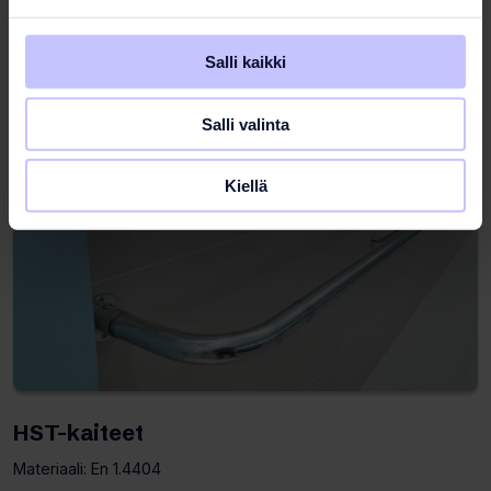
Lisätietoja tuotteesta
Salli kaikki
Salli valinta
Kiellä
HST-kaiteet
Materiaali: En 1.4404