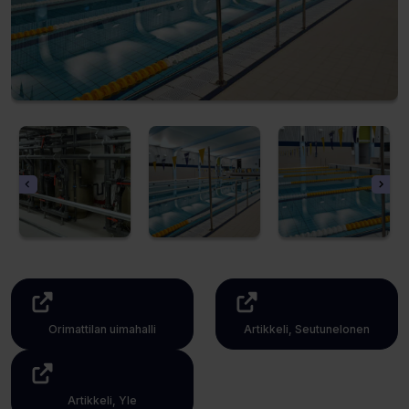
Orimattilan uimahalli
Artikkeli, Seutunelonen
(Avaa
(Avaa
uuden
uuden
välilehden)
välilehden)
Artikkeli, Yle